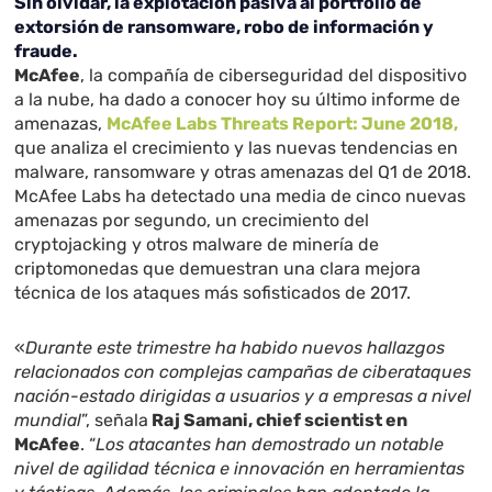
Sin olvidar, la explotación pasiva al portfolio de
extorsión de ransomware, robo de información y
fraude.
McAfee
, la compañía de ciberseguridad del dispositivo
a la nube, ha dado a conocer hoy su último informe de
amenazas,
McAfee Labs Threats Report: June 2018,
que analiza el crecimiento y las nuevas tendencias en
malware, ransomware y otras amenazas del Q1 de 2018.
McAfee Labs ha detectado una media de cinco nuevas
amenazas por segundo, un crecimiento del
cryptojacking y otros malware de minería de
criptomonedas que demuestran una clara mejora
técnica de los ataques más sofisticados de 2017.
«
Durante este trimestre ha habido nuevos hallazgos
relacionados con complejas campañas de ciberataques
nación-estado dirigidas a usuarios y a empresas a nivel
mundial
”, señala
Raj Samani, chief scientist en
McAfee
. “
Los atacantes han demostrado un notable
nivel de agilidad técnica e innovación en herramientas