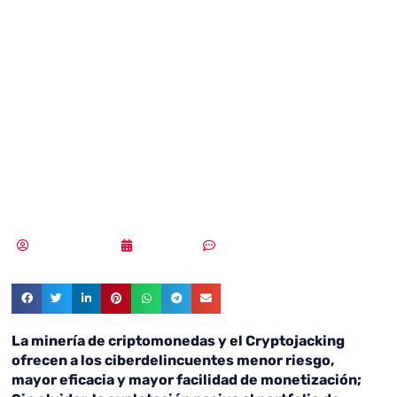
aumento del
malware de
minería de
criptomonedas
Vicente Ramírez
29/06/2018
Sin comentarios
La minería de criptomonedas y el Cryptojacking
ofrecen a los ciberdelincuentes menor riesgo,
mayor eficacia y mayor facilidad de monetización;