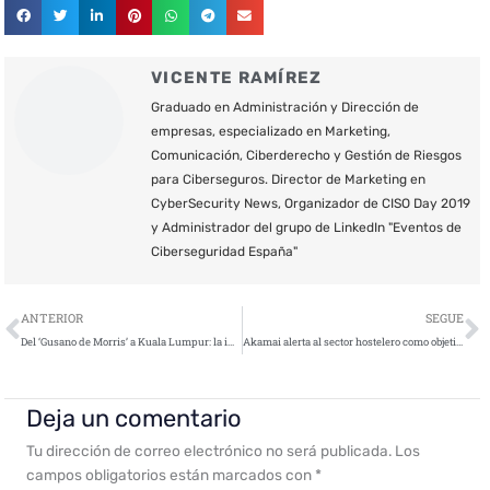
VICENTE RAMÍREZ
Graduado en Administración y Dirección de
empresas, especializado en Marketing,
Comunicación, Ciberderecho y Gestión de Riesgos
para Ciberseguros. Director de Marketing en
CyberSecurity News, Organizador de CISO Day 2019
y Administrador del grupo de LinkedIn "Eventos de
Ciberseguridad España"
Ant
S
ANTERIOR
SEGUE
Del ‘Gusano de Morris’ a Kuala Lumpur: la importancia de los CERT en la ciberseguridad mundial
Akamai alerta al sector hostelero como objetivo de las botnets
Deja un comentario
Tu dirección de correo electrónico no será publicada.
Los
campos obligatorios están marcados con
*