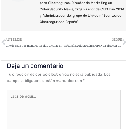
para Ciberseguros. Director de Marketing en
CyberSecurity News, Organizador de CISO Day 2019
y Administrador del grupo de LinkedIn "Eventos de
Ciberseguridad España"
Ant
S
ANTERIOR
SEGUE
Uno de cada tres menores ha sido víctima de bullying en España
Infografia: Adaptación al GDPR en el sector privado
Deja un comentario
Tu dirección de correo electrónico no será publicada.
Los
campos obligatorios están marcados con
*
Escribe
aquí...