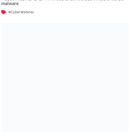
malware
#CyberWebinar