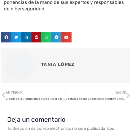
ponencias de la mano de sus expertos y responsables
de ciberseguridad.
TANIA LÓPEZ
Ant
S
ANTERIOR
SEGUE
El auge de la IA generativa puede llevar a la automatización del cibercrimen
3 señales de que un casino es seguro y 3 señales de que no lo es
Deja un comentario
Tu dirección de correo electrónico no será publicada.
Los