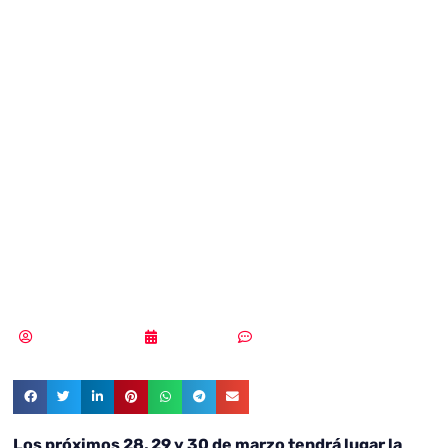
evento ‘hacker’
puntero de
España celebra su
décimo
aniversario
Samuel Rodríguez
28/03/2019
Sin comentarios
Los próximos 28, 29 y 30 de marzo tendrá lugar la