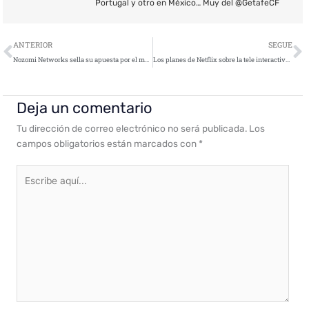
Portugal y otro en México… Muy del @GetafeCF
Ant
S
ANTERIOR
SEGUE
Nozomi Networks sella su apuesta por el mercado ibérico y desgrana su estrategia de negocio
Los planes de Netflix sobre la tele interactiva preocupan a los investigadores
Deja un comentario
Tu dirección de correo electrónico no será publicada.
Los
campos obligatorios están marcados con
*
Escribe
aquí...