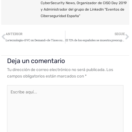
CyberSecurity News, Organizador de CISO Day 2019
y Administrador del grupo de LinkedIn "Eventos de
Ciberseguridad España"
Ant
S
ANTERIOR
SEGUE
La tecnología «SVC on Demand» de Tixeo supera los límites de la videoconferencia multipunto
El 72% de los españoles se muestra preocupado por la seguridad en el móvil
Deja un comentario
Tu dirección de correo electrónico no será publicada.
Los
campos obligatorios están marcados con
*
Escribe
aquí...