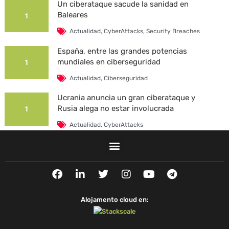
Un ciberataque sacude la sanidad en
Baleares
1
Actualidad
,
CyberAttacks
,
Security Breaches
España, entre las grandes potencias
mundiales en ciberseguridad
1
Actualidad
,
Ciberseguridad
Ucrania anuncia un gran ciberataque y
Rusia alega no estar involucrada
1
Actualidad
,
CyberAttacks
La Universidad Autónoma de Barcelona es
víctima de un ciberataque
1
F
L
T
I
Y
T
Actualidad
,
CyberAttacks
,
Security Breaches
a
i
w
n
o
e
c
n
i
s
u
l
e
k
t
t
t
e
Alojamento cloud en:
b
e
t
a
u
g
o
d
e
g
b
r
o
i
r
r
e
a