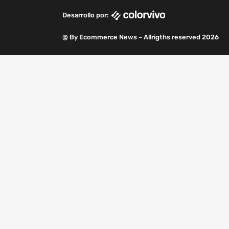
k
n
a
m
Desarrollo por:
m
@ By Ecommerce News – Allrigths reserved 2026