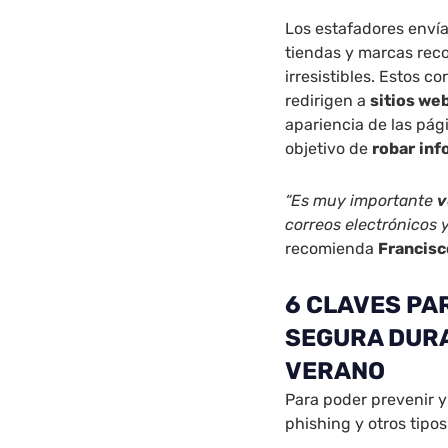
Los estafadores envía
tiendas y marcas re
irresistibles. Estos c
redirigen a
sitios we
apariencia de las pági
objetivo de
robar
inf
“Es muy importante
v
correos electrónicos 
recomienda
Francisc
6 CLAVES PA
SEGURA DURA
VERANO
Para poder prevenir y
phishing y otros tipo