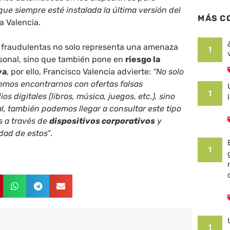
ue siempre esté instalada la última versión del
MÁS C
a Valencia.
s fraudulentas no solo representa una amenaza
1
rsonal, sino que también pone en
riesgo la
va
, por ello, Francisco Valencia advierte:
“No solo
demos encontrarnos con ofertas falsas
1
s digitales (libros, música, juegos, etc.), sino
al, también podemos llegar a consultar este tipo
 a través de
dispositivos corporativos
y
idad de estos”
.
1
1