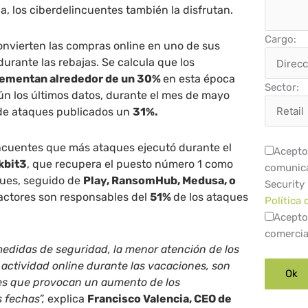
, los ciberdelincuentes también la disfrutan.
Cargo:
onvierten las compras online en uno de sus
durante las rebajas. Se calcula que los
rementan alrededor de un 30%
en esta época
Sector:
ún los últimos datos, durante el mes de mayo
de ataques publicados un
31%.
incuentes que más ataques ejecutó durante el
Acepto 
kbit3
, que recupera el puesto número 1 como
comunica
ues, seguido de
Play, RansomHub, Medusa, o
Security
actores son responsables del
51%
de los ataques
Política 
Acepto
comercia
 medidas de seguridad, la menor atención de los
actividad online durante las vacaciones, son
res que provocan un aumento de los
 fechas”,
explica
Francisco Valencia, CEO de