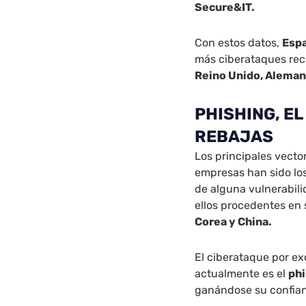
Secure&IT.
Con estos datos,
Esp
más ciberataques rec
Reino Unido, Alemani
PHISHING, E
REBAJAS
Los principales vecto
empresas han sido los
de alguna vulnerabili
ellos procedentes en
Corea y China.
El ciberataque por e
actualmente es el
ph
ganándose su confianz