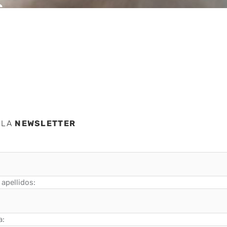
s
g
 LA
NEWSLETTER
apellidos:
a: