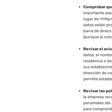
Comprobar que
importante ase
lugar de «http»
datos están pr
barra de direc
(aunque el colo
Revisar el avis
datos, el nomb
residencia o do
sus establecim
dirección de co
permita establ
Revisar las po
la empresa reco
personales del 
para comprende