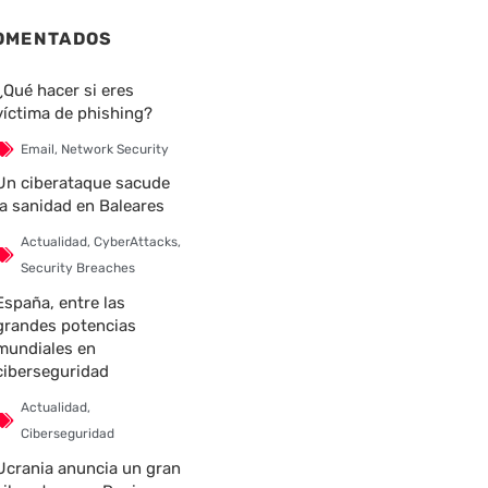
OMENTADOS
¿Qué hacer si eres
víctima de phishing?
Email
,
Network Security
Un ciberataque sacude
la sanidad en Baleares
Actualidad
,
CyberAttacks
,
Security Breaches
España, entre las
grandes potencias
mundiales en
ciberseguridad
Actualidad
,
Ciberseguridad
Ucrania anuncia un gran