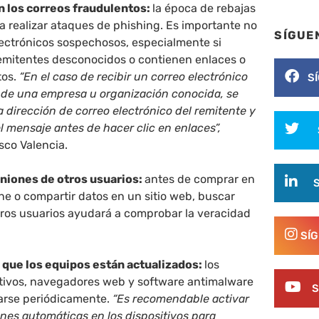
n los correos fraudulentos:
la época de rebajas
a realizar ataques de phishing. Es importante no
SÍGUE
lectrónicos sospechosos, especialmente si
emitentes desconocidos o contienen enlaces o
tos.
“En el caso de recibir un correo electrónico
S
 de una empresa u organización conocida, se
la dirección de correo electrónico del remitente y
l mensaje antes de hacer clic en enlaces”,
sco Valencia.
iniones de otros usuarios:
antes de comprar en
ne o compartir datos en un sitio web, buscar
tros usuarios ayudará a comprobar la veracidad
SÍ
 que los equipos están actualizados:
los
tivos, navegadores web y software antimalware
S
arse periódicamente.
“Es recomendable activar
ones automáticas en los dispositivos para