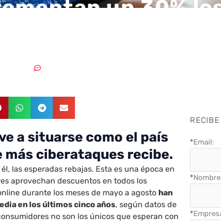
rementan un 30% lo
taques tipo phishin
23/07/2024
Sin comentarios
RECIBE
ve a situarse como el país
*
Email:
 más ciberataques recibe.
 él, las esperadas rebajas. Esta es una época en
*
Nombre 
res aprovechan descuentos en todos los
 online durante los meses de mayo a agosto
han
dia en los últimos cinco años
, según datos de
*
Empres
 consumidores no son los únicos que esperan con