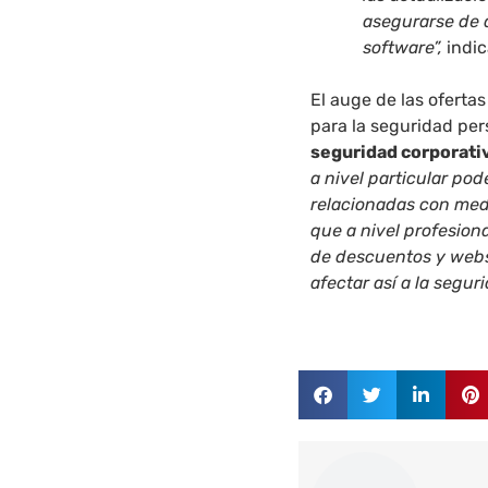
asegurarse de q
software”,
indic
El auge de las oferta
para la seguridad pe
seguridad corporati
a nivel particular po
relacionadas con medio
que a nivel profesion
de descuentos y webs
afectar así a la segur