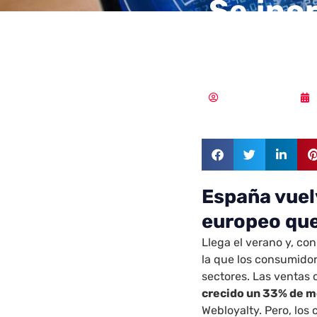
Se inc
cibera
Aldana Balmaceda
España vuel
europeo que
Llega el verano y, con
la que los consumido
sectores. Las ventas
crecido un 33% de me
Webloyalty. Pero, los