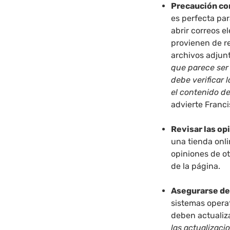
Precaución co
es perfecta par
abrir correos e
provienen de r
archivos adjun
que parece ser
debe verificar 
el contenido de
advierte Franci
Revisar las op
una tienda onli
opiniones de o
de la página.
Asegurarse de
sistemas opera
deben actualiz
las actualizaci