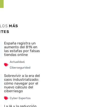
ULOS
MÁS
NTES
España registra un
aumento del 81% en
las estafas por falsas
tiendas online
Actualidad
,
Ciberseguridad
Sobrevivir a la era del
caos industrializado:
cómo navegar por el
nuevo cálculo del
ciberriesgo
Cyber Expertos
La IA y la reducción