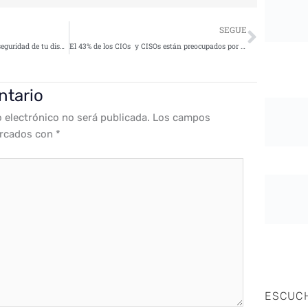
Siguie
SEGUE
Sencillos pasos para mejorar la seguridad de tu dispositivo
El 43% de los CIOs y CISOs están preocupados por los ataques directos a través de servicios en la nube
ntario
o electrónico no será publicada.
Los campos
arcados con
*
ESCUC