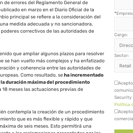
ón de errores del Reglamento General de
blicado en marzo en el Diario Oficial de la
*
Empres
io principal se refiere a la consideración del
 una medida adecuada y no sancionadora,
s poderes correctivos de las autoridades de
Cargo:
enido que ampliar algunos plazos para resolver
Sector:
ue se han vuelto más complejos y ha enfatizado
ración y coherencia entre las autoridades de
europeas. Como resultado, se
ha incrementado
 la duración máxima del procedimiento
Acepto 
a 18 meses las actuaciones previas de
comunica
Security
Política 
ién contempla la creación de un procedimiento
Acepto
imiento que es más flexible y rápido y que
comercia
máxima de seis meses. Esto permitirá una