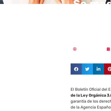
Se mod
sancio
Protec
MLuz Dominguez
El Boletín Oficial de
de la Ley Orgánica 
garantía de los derec
de la Agencia Españo