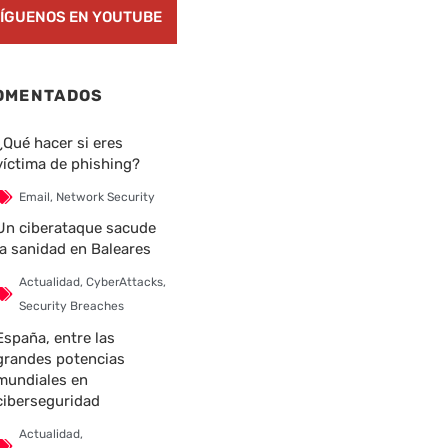
ÍGUENOS EN YOUTUBE
OMENTADOS
¿Qué hacer si eres
víctima de phishing?
Email
,
Network Security
Un ciberataque sacude
la sanidad en Baleares
Actualidad
,
CyberAttacks
,
Security Breaches
España, entre las
grandes potencias
mundiales en
ciberseguridad
Actualidad
,