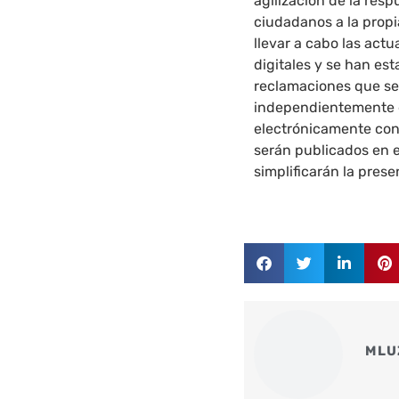
agilización de la res
ciudadanos a la prop
llevar a cabo las act
digitales y se han es
reclamaciones que ser
independientemente d
electrónicamente con
serán publicados en e
simplificarán la pres
MLU