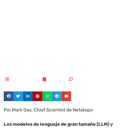
por si dicen la
verdad, ¿pueden
los LLM sernos
útiles?
Aldana Balmaceda
18/03/2025
Sin comentarios
Por Mark Day, Chief Scientist de Netskope
Los modelos de lenguaje de gran tamaño (LLM) y