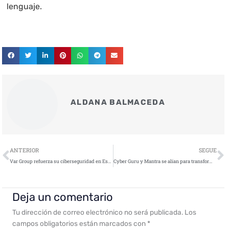
lenguaje.
ALDANA BALMACEDA
Ant
S
ANTERIOR
SEGUE
Var Group refuerza su ciberseguridad en España bajo la marca Yarix
Cyber Guru y Mantra se alían para transformar la concienciación en ciberseguridad
Deja un comentario
Tu dirección de correo electrónico no será publicada.
Los
campos obligatorios están marcados con
*