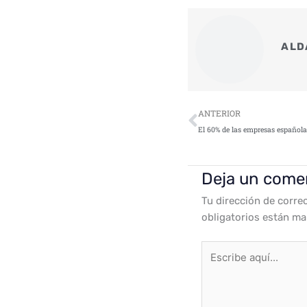
ALD
Ant
ANTERIOR
Deja un come
Tu dirección de corre
obligatorios están m
Escribe
aquí...