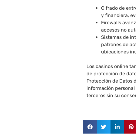
Cifrado de ext
y financiera, e
Firewalls avan
accesos no auto
Sistemas de int
patrones de ac
ubicaciones in
Los casinos online t
de protección de dat
Protección de Datos d
información personal
terceros sin su conse