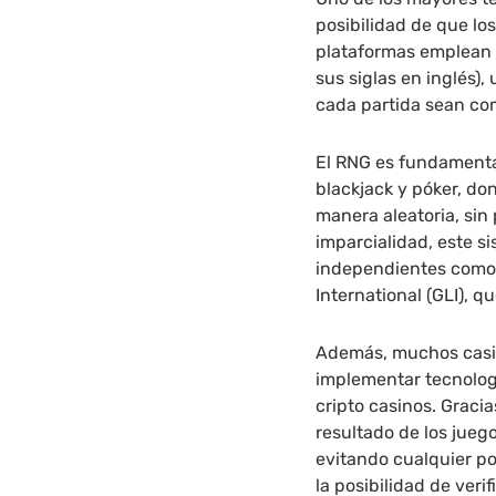
posibilidad de que lo
plataformas emplean 
sus siglas en inglés)
cada partida sean co
El RNG es fundamenta
blackjack y póker, do
manera aleatoria, sin
imparcialidad, este 
independientes como
International (GLI), q
Además, muchos casi
implementar tecnolog
cripto casinos. Graci
resultado de los jueg
evitando cualquier po
la posibilidad de veri