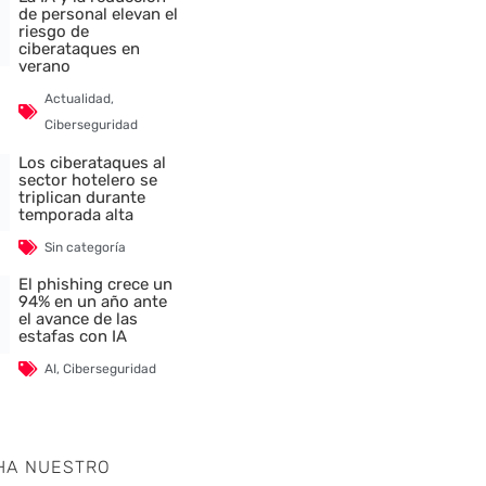
de personal elevan el
riesgo de
ciberataques en
verano
Actualidad
,
Ciberseguridad
Los ciberataques al
sector hotelero se
triplican durante
temporada alta
Sin categoría
El phishing crece un
94% en un año ante
el avance de las
estafas con IA
AI
,
Ciberseguridad
HA NUESTRO