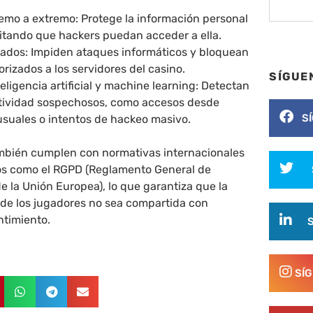
remo a extremo: Protege la información personal
vitando que hackers puedan acceder a ella.
zados: Impiden ataques informáticos y bloquean
rizados a los servidores del casino.
SÍGUE
eligencia artificial y machine learning: Detectan
tividad sospechosos, como accesos desde
S
usuales o intentos de hackeo masivo.
ambién cumplen con normativas internacionales
os como el RGPD (Reglamento General de
e la Unión Europea), lo que garantiza que la
 de los jugadores no sea compartida con
ntimiento.
SÍ