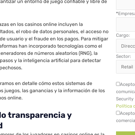
ntizar un entorno de juego confiable y libre de
*
Empres
zas en los casinos online incluyen la
tados, el robo de datos personales, el acceso no
Cargo:
de usuario y el fraude en los pagos. Para mitigar
ataformas han incorporado tecnologías como el
 generadores de números aleatorios (RNG), la
Sector:
asos y la inteligencia artificial para detectar
pechosos.
oramos en detalle cómo estos sistemas de
Acepto 
s juegos, las ganancias y la información de los
comunica
nos online.
Security
Política 
o transparencia y
Acepto
comercia
d
mores de los jugadores en casinos online es la