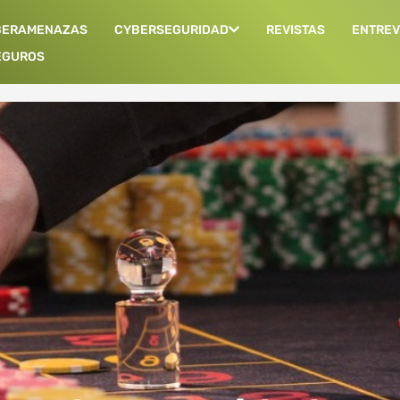
BERAMENAZAS
CYBERSEGURIDAD
REVISTAS
ENTREV
EGUROS