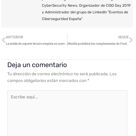
CyberSecurity News, Organizador de CISO Day 2019
y Administrador del grupo de LinkedIn "Eventos de
Ciberseguridad España"
Ant
S
ANTERIOR
SEGUE
La estafa de soporte técnico emplea un nuevo truco mediante el uso de Iframe para congelar los navegadores
Mozilla prohibirá los complementos de Firefox con código ofuscado
Deja un comentario
Tu dirección de correo electrónico no será publicada.
Los
campos obligatorios están marcados con
*
Escribe
aquí...