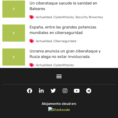
Un ciberataque sacude la sanidad en
Baleares
1
Actualidad
,
CyberAttacks
,
Security Breaches
España, entre las grandes potencias
mundiales en ciberseguridad
1
Actualidad
,
Ciberseguridad
Ucrania anuncia un gran ciberataque y
Rusia alega no estar involucrada
1
Actualidad
,
CyberAttacks
La Universidad Autónoma de Barcelona es
víctima de un ciberataque
1
F
L
T
I
Y
T
Actualidad
,
CyberAttacks
,
Security Breaches
a
i
w
n
o
e
c
n
i
s
u
l
e
k
t
t
t
e
Alojamento cloud en:
b
e
t
a
u
g
o
d
e
g
b
r