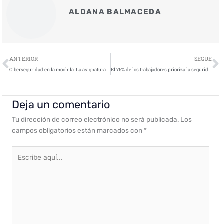
ALDANA BALMACEDA
Ant
S
ANTERIOR
SEGUE
Ciberseguridad en la mochila. La asignatura pendiente en la vuelta al cole
El 76% de los trabajadores prioriza la seguridad en sus desplazamientos corporativos
Deja un comentario
Tu dirección de correo electrónico no será publicada.
Los
campos obligatorios están marcados con
*
Escribe
aquí...