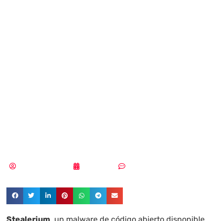
malware de
código abierto
que crece en
popularidad para
exfiltrar datos
Aldana Balmaceda
15/09/2025
Sin comentarios
Stealerium
, un malware de código abierto disponible