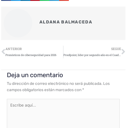
ALDANA BALMACEDA
Ant
S
ANTERIOR
SEGUE
Pronósticos de ciberseguridad para 2026
Proofpoint, líder por segundo año en el Cuadrante Mágico de Gartner 2025
Deja un comentario
Tu dirección de correo electrónico no será publicada.
Los
campos obligatorios están marcados con
*
Escribe
aquí...