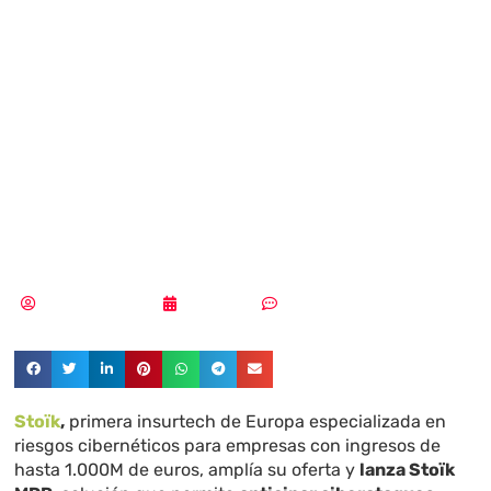
servicio MDR en
España junto a
CrowdStrike y
SentinelOne
Aldana Balmaceda
04/11/2025
Sin comentarios
Stoïk
,
primera insurtech de Europa especializada en
riesgos cibernéticos para empresas con ingresos de
hasta 1.000M de euros, amplía su oferta y
lanza Stoïk