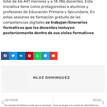
total de 56.441 menores y a 14.786 docentes. Esta
iniciativa tiene como protagonistas a alumnos y
profesores de Educación Primaria y Secundaria. En
estas sesiones de formación gratuita de las
competencias digitales
se trabajan itinerarios
formativos que los docentes incluyen
posteriormente dentro de sus ciclos formativos
MLUZ DOMINGUEZ
Ant
S
ANTERIOR
SEGUE
Un estudio de Delinea revela que la automatización en la nube es clave para la ciberseguridad del futuro
Cómo proteger a tu evento de ciberdelincuentes