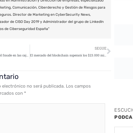
do en Administración y Dirección de empresas, especializado
keting, Comunicación, Ciberderecho y Gestión de Riesgos para
eguros. Director de Marketing en CyberSecurity News,
zador de CISO Day 2019 y Administrador del grupo de LinkedIn
os de Ciberseguridad España"
Siguie
SEGUE
Fujitsu utiliza la IA para reducir el fraude en las cajas de autoservicio del sector Retail
El mercado del blockchain superará los $23.000 millones en 2023 gracias al ecommerce
ntario
o electrónico no será publicada.
Los campos
arcados con
*
ESCUC
PODCA