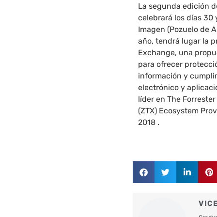
La segunda edición 
celebrará los días 30
Imagen (Pozuelo de Al
año, tendrá lugar la 
Exchange
, una propu
para ofrecer protecci
información y cumplim
electrónico y aplicac
líder en The Forreste
(ZTX) Ecosystem Provi
2018 .
VIC