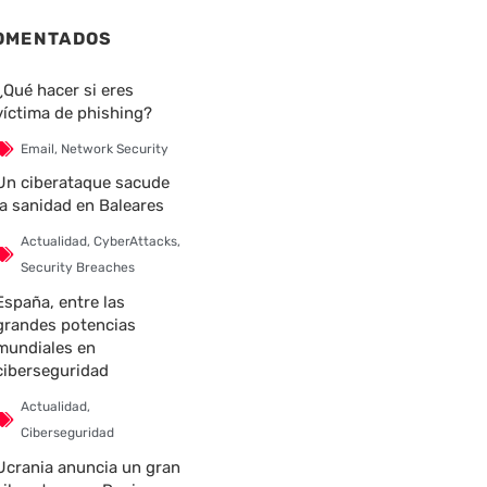
OMENTADOS
¿Qué hacer si eres
víctima de phishing?
Email
,
Network Security
Un ciberataque sacude
la sanidad en Baleares
Actualidad
,
CyberAttacks
,
Security Breaches
España, entre las
grandes potencias
mundiales en
ciberseguridad
Actualidad
,
Ciberseguridad
Ucrania anuncia un gran