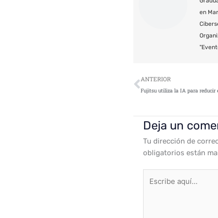
Gradua
en Mar
Cibers
Organi
"Event
Ant
ANTERIOR
Deja un come
Tu dirección de corre
obligatorios están m
Escribe
aquí...