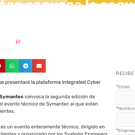
ec convoca la seg
n de Defenders Aca
5/01/2019
Sin comentarios
RECIBE
se presentará la plataforma Integrated Cyber
*
Email:
Symantec
convoca la segunda edición de
l evento técnico de Symantec al que están
*
Nombre 
ientes.
es un evento enteramente técnico, dirigido en
*
Empres
clientes y organizado por los Systems Engineers