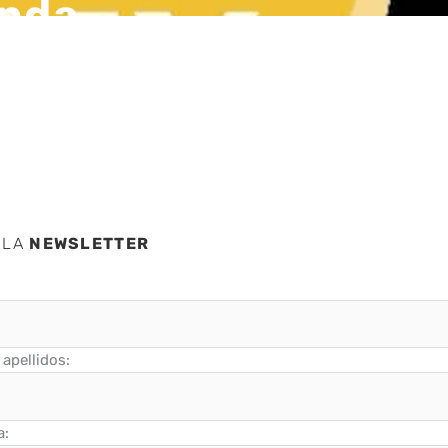
unda
demy
 LA
NEWSLETTER
apellidos:
a: