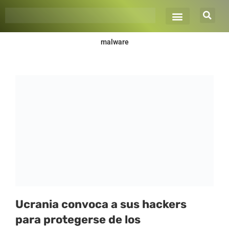
Ir
al
contenido
malware
Página
Página
Página
Página
Página
Ucrania convoca a sus hackers
para protegerse de los