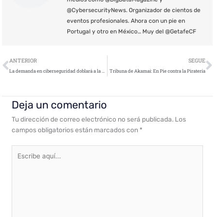
@CybersecurityNews. Organizador de cientos de
eventos profesionales. Ahora con un pie en
Portugal y otro en México… Muy del @GetafeCF
Ant
S
ANTERIOR
SEGUE
La demanda en ciberseguridad doblará a la oferta en 2024
Tribuna de Akamai: En Pie contra la Piratería
Deja un comentario
Tu dirección de correo electrónico no será publicada.
Los
campos obligatorios están marcados con
*
Escribe
aquí...