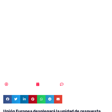
desplegará la
unidad de
respuesta
cibernética en
Ucrania
Samuel Rodríguez
03/03/2022
3 comentarios
Unión Europea desplegará la unidad de respuesta