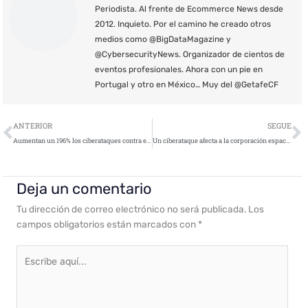
Periodista. Al frente de Ecommerce News desde
2012. Inquieto. Por el camino he creado otros
medios como @BigDataMagazine y
@CybersecurityNews. Organizador de cientos de
eventos profesionales. Ahora con un pie en
Portugal y otro en México… Muy del @GetafeCF
Ant
S
ANTERIOR
SEGUE
Aumentan un 196% los ciberataques contra el Gobierno y el sector militar de Ucrania en los tres primeros días de combate ￼
Un ciberataque afecta a la corporación espacial rusa Roscosmos
Deja un comentario
Tu dirección de correo electrónico no será publicada.
Los
campos obligatorios están marcados con
*
Escribe
aquí...