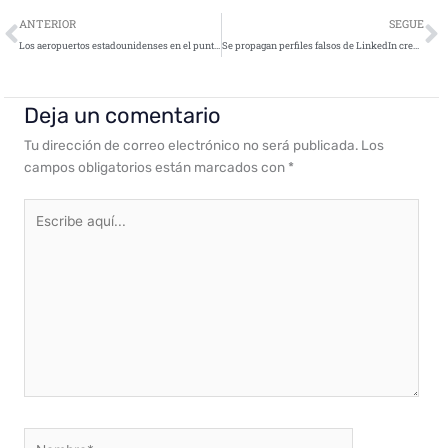
Ant
S
ANTERIOR
SEGUE
Los aeropuertos estadounidenses en el punto de mira de los ciberataques del grupo prorruso Killnet
Se propagan perfiles falsos de LinkedIn creados con Inteligencia Artificial
Deja un comentario
Tu dirección de correo electrónico no será publicada.
Los
campos obligatorios están marcados con
*
Escribe
aquí...
Nombre*