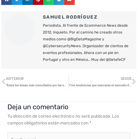
SAMUEL RODRÍGUEZ
Periodista. Al frente de Ecommerce News desde
2012. Inquieto. Por el camino he creado otros
medios como @BigDataMagazine y
@CybersecurityNews. Organizador de cientos de
eventos profesionales. Ahora con un pie en
Portugal y otro en México… Muy del @GetafeCF
Ant
S
ANTERIOR
SEGUE
“Entre los temas más consultados por las empresas, destacan, dudas relativas a la concienciación y la implementación de buenas prácticas”
Tres tendencias que marcarán el mercado de sistemas de pago en 2021
Deja un comentario
Tu dirección de correo electrónico no será publicada.
Los
campos obligatorios están marcados con
*
Escribe