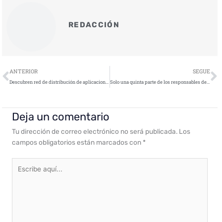
REDACCIÓN
Ant
S
ANTERIOR
SEGUE
Descubren red de distribución de aplicaciones infectadas con el troyano Ztorg mediante campañas de publicidad
Solo una quinta parte de los responsables de IT están muy bien preparados para responder a un ataque
Deja un comentario
Tu dirección de correo electrónico no será publicada.
Los
campos obligatorios están marcados con
*
Escribe
aquí...