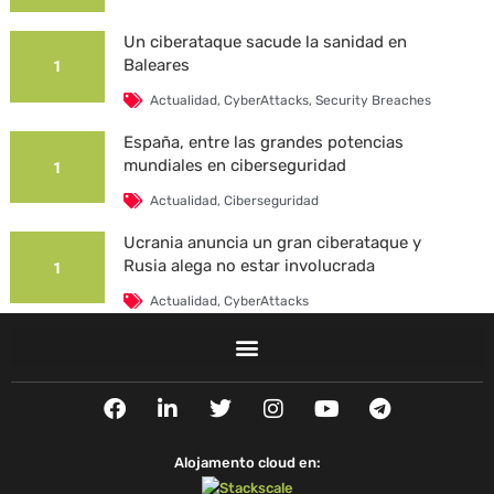
Un ciberataque sacude la sanidad en
Baleares
1
Actualidad
,
CyberAttacks
,
Security Breaches
España, entre las grandes potencias
mundiales en ciberseguridad
1
Actualidad
,
Ciberseguridad
Ucrania anuncia un gran ciberataque y
Rusia alega no estar involucrada
1
Actualidad
,
CyberAttacks
La Universidad Autónoma de Barcelona es
víctima de un ciberataque
1
F
L
T
I
Y
T
Actualidad
,
CyberAttacks
,
Security Breaches
a
i
w
n
o
e
c
n
i
s
u
l
e
k
t
t
t
e
Alojamento cloud en:
b
e
t
a
u
g