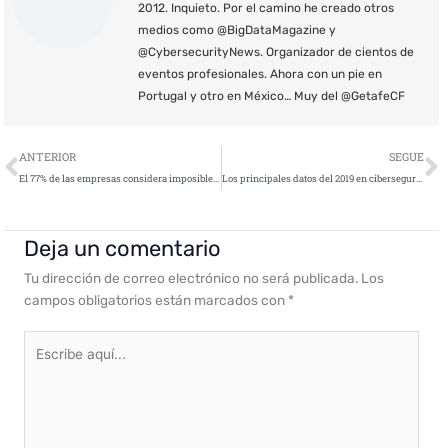
2012. Inquieto. Por el camino he creado otros
medios como @BigDataMagazine y
@CybersecurityNews. Organizador de cientos de
eventos profesionales. Ahora con un pie en
Portugal y otro en México… Muy del @GetafeCF
Ant
S
ANTERIOR
SEGUE
El 77% de las empresas considera imposible o muy difícil identificar qué datos se han visto comprometidos tras un ataque de seguridad
Los principales datos del 2019 en ciberseguridad en España
Deja un comentario
Tu dirección de correo electrónico no será publicada.
Los
campos obligatorios están marcados con
*
Escribe
aquí...