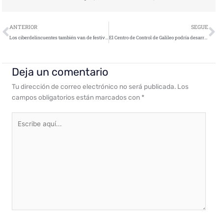
Ant
S
ANTERIOR
SEGUE
Los ciberdelincuentes también van de festivales, descubre cómo comprar tus entradas de forma segura
El Centro de Control de Galileo podría desarrollarse desde la futura sede de GMV
Deja un comentario
Tu dirección de correo electrónico no será publicada.
Los
campos obligatorios están marcados con
*
Escribe
aquí...