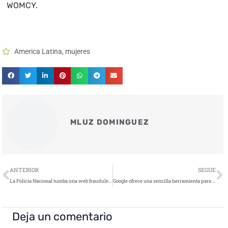
WOMCY.
America Latina
,
mujeres
MLUZ DOMINGUEZ
Ant
S
ANTERIOR
SEGUE
La Policía Nacional tumba una web fraudulenta que suplantaba el portal oficial del Museo del Prado
Google ofrece una sencilla herramienta para verificar si tus datos están en la Dark Web
Deja un comentario