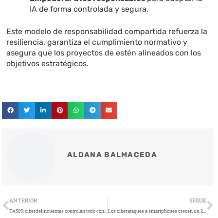
IA de forma controlada y segura.
Este modelo de responsabilidad compartida refuerza la
resiliencia, garantiza el cumplimiento normativo y
asegura que los proyectos de estén alineados con los
objetivos estratégicos.
ALDANA BALMACEDA
Ant
S
ANTERIOR
SEGUE
TA585: ciberdelincuentes controlan todo con MonsterV2
Los ciberataques a smartphones crecen un 29% en la primera mitad de 2025