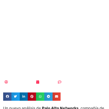
cuatro proyectos
de IA agéntica
suponen un
riesgo grave de
seguridad
Aldana Balmaceda
19/10/2025
Sin comentarios
Un nuevo análisis de
Palo Alto Networks
, compañía de