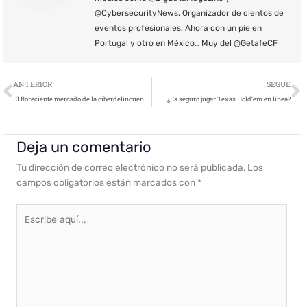
@CybersecurityNews. Organizador de cientos de
eventos profesionales. Ahora con un pie en
Portugal y otro en México… Muy del @GetafeCF
Ant
S
ANTERIOR
SEGUE
El floreciente mercado de la ciberdelincuencia de Acceso como Servicio impulsa los ataques de ransomware
¿Es seguro jugar Texas Hold’em en línea?
Deja un comentario
Tu dirección de correo electrónico no será publicada.
Los
campos obligatorios están marcados con
*
Escribe
aquí...