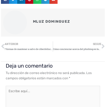
MLUZ DOMINGUEZ
Ant
S
ANTERIOR
SEGUE
7 formas de mantener a salvo de ciberdelincuentes los dispositivos inteligentes del hogar
Cómo concienciar acerca del phishing en las empresas
Deja un comentario
Tu dirección de correo electrónico no será publicada.
Los
campos obligatorios están marcados con
*
Escribe
aquí...