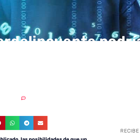
erdelincuente podrí
ucirse en más del 90
presas
28/06/2022
Sin comentarios
RECIBE
licado, las posibilidades de que un