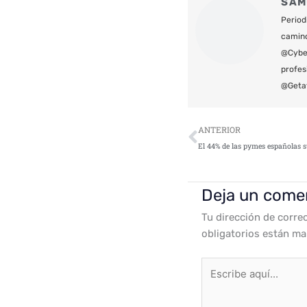
SAM
Period
camin
@Cyber
profes
@Geta
Ant
ANTERIOR
Deja un come
Tu dirección de corre
obligatorios están m
Escribe
aquí...