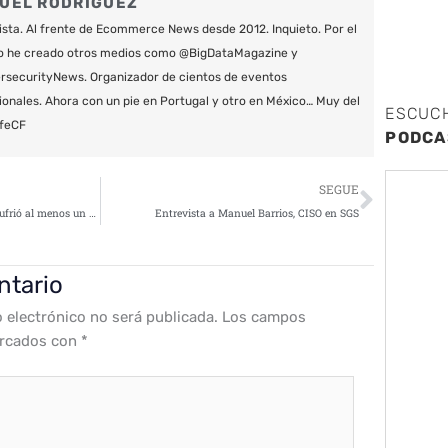
UEL RODRÍGUEZ
ista. Al frente de Ecommerce News desde 2012. Inquieto. Por el
o he creado otros medios como @BigDataMagazine y
securityNews. Organizador de cientos de eventos
ionales. Ahora con un pie en Portugal y otro en México… Muy del
ESCUC
feCF
PODCA
Siguie
SEGUE
El 44% de las pymes españolas sufrió al menos un ciberataque durante 2021
Entrevista a Manuel Barrios, CISO en SGS
ntario
o electrónico no será publicada.
Los campos
arcados con
*