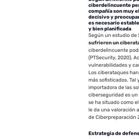
ciberdelincuente pe
compañía son muy el
decisivo y preocupan
es necesario establ
y bien planificada
Según un estudio de 
sufrieron un ciberat
ciberdelincuente podr
(PTSecurity, 2020). 
vulnerabilidades y c
Los ciberataques han
más sofisticados. Tal
importadora de las so
ciberseguridad es un 
se ha situado como e
le da una valoración a
de Ciberpreparación 2
Estrategia de defen