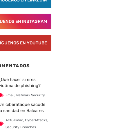
SÍGUENOS EN LINKEDIN
GUENOS EN INSTAGRAM
ÍGUENOS EN YOUTUBE
OMENTADOS
¿Qué hacer si eres
víctima de phishing?
Email
,
Network Security
Un ciberataque sacude
la sanidad en Baleares
Actualidad
,
CyberAttacks
,
Security Breaches