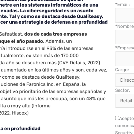
*
Email:
netre en los sistemas informáticos de una
evadas. La ciberseguridad es un asunto
te. Tal y como se destaca desde Qualiteasy,
ecer una estrategia de defensa en profundidad
*
Nombre 
Safeatlast,
dos de cada tres empresas
aque el año pasado
. Además, un
*
Empres
ía introducirse en el 93% de las empresas
Actualmente, existen más de 170.000
ada año se descubren más (CVE
Details, 2022).
Cargo:
 aumentado en los últimos años y son, cada vez,
 y como se destaca desde Qualiteasy,
luciones de Faronics Inc. en España, la
Sector:
objetivo prioritario de las empresas españolas y
l asunto que más les preocupa, con un 48% que
lta o muy alta (Informe
022, Hiscox).
Acepto 
comunica
sa en profundidad
Security