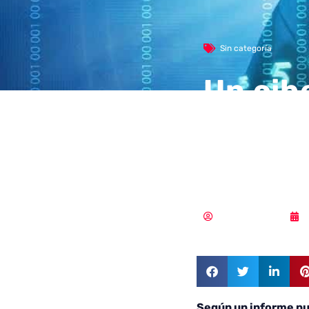
Sin categoría
Un cib
introd
las em
Samuel Rodríguez
Según un informe pub