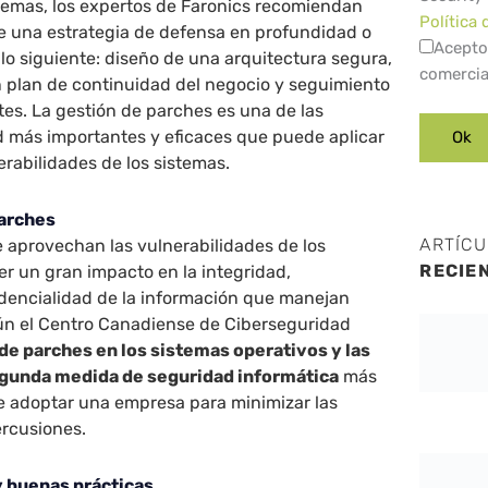
stemas, los expertos de Faronics recomiendan
Política 
ce una estrategia de defensa en profundidad o
Acepto
lo siguiente: diseño de una arquitectura segura,
comercia
n plan de continuidad del negocio y seguimiento
tes. La gestión de parches es una de las
 más importantes y eficaces que puede aplicar
erabilidades de los sistemas.
parches
ARTÍC
 aprovechan las vulnerabilidades de los
RECIE
r un gran impacto en la integridad,
idencialidad de la información que manejan
ún el Centro Canadiense de Ciberseguridad
 de parches en los sistemas operativos y las
segunda medida de seguridad informática
más
 adoptar una empresa para minimizar las
ercusiones.
y buenas prácticas