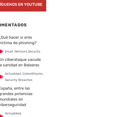
ÍGUENOS EN YOUTUBE
OMENTADOS
¿Qué hacer si eres
víctima de phishing?
Email
,
Network Security
Un ciberataque sacude
la sanidad en Baleares
Actualidad
,
CyberAttacks
,
Security Breaches
España, entre las
grandes potencias
mundiales en
ciberseguridad
Actualidad
,