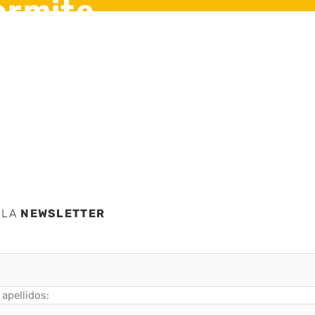
ermite
el
 LA
NEWSLETTER
apellidos: