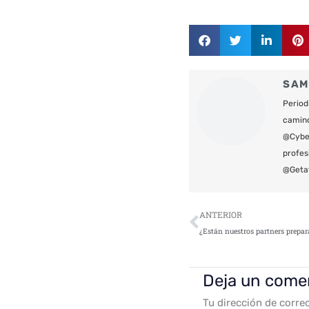
SAM
Period
camin
@Cyber
profes
@Geta
Ant
ANTERIOR
¿Están nuestros partners prepa
Deja un come
Tu dirección de corre