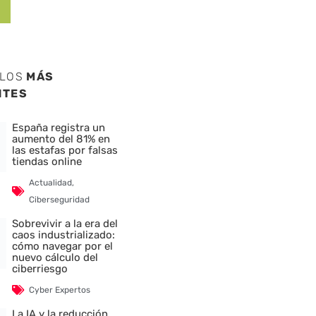
ULOS
MÁS
NTES
España registra un
aumento del 81% en
las estafas por falsas
tiendas online
Actualidad
,
Ciberseguridad
Sobrevivir a la era del
caos industrializado:
cómo navegar por el
nuevo cálculo del
ciberriesgo
Cyber Expertos
La IA y la reducción