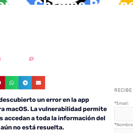
or en Chrome RDP p
r a la información d
strador
20/04/2018
Sin comentarios
RECIBE
descubierto un error en la app
*
Email:
a macOS. La vulnerabilidad permite
s accedan a toda la información del
*
Nombre 
 aún no está resuelta.