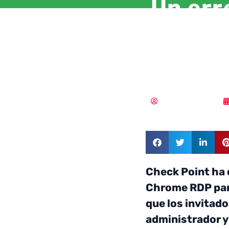
Un err
accede
admini
Samuel Rodríguez
Check Point ha 
Chrome RDP par
que los invitado
administrador y