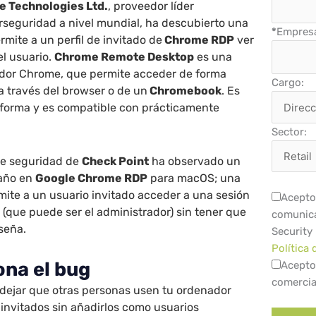
e Technologies Ltd.
, proveedor líder
rseguridad a nivel mundial, ha descubierto una
*
Empres
rmite a un perfil de invitado de
Chrome RDP
ver
el usuario.
Chrome Remote Desktop
es una
dor Chrome, que permite acceder de forma
Cargo:
a través del browser o de un
Chromebook
. Es
aforma y es compatible con prácticamente
Sector:
 de seguridad de
Check Point
ha observado un
año en
Google Chrome RDP
para macOS; una
mite a un usuario invitado acceder a una sesión
Acepto 
o (que puede ser el administrador) sin tener que
comunica
seña.
Security
Política 
na el bug
Acepto
comercia
 dejar que otras personas usen tu ordenador
nvitados sin añadirlos como usuarios