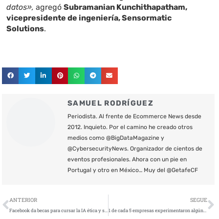
datos»,
agregó
Subramanian Kunchithapatham,
vicepresidente de ingeniería, Sensormatic
Solutions
.
SAMUEL RODRÍGUEZ
Periodista. Al frente de Ecommerce News desde
2012. Inquieto. Por el camino he creado otros
medios como @BigDataMagazine y
@CybersecurityNews. Organizador de cientos de
eventos profesionales. Ahora con un pie en
Portugal y otro en México… Muy del @GetafeCF
Ant
S
ANTERIOR
SEGUE
Facebook da becas para cursar la IA ética y segura
1 de cada 5 empresas experimentaron algún incidente de seguridad en la nube