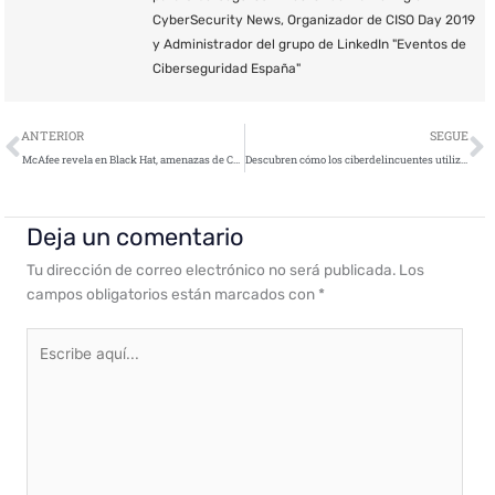
CyberSecurity News, Organizador de CISO Day 2019
y Administrador del grupo de LinkedIn "Eventos de
Ciberseguridad España"
Ant
S
ANTERIOR
SEGUE
McAfee revela en Black Hat, amenazas de Corea del Norte y riesgos en dispositivos médico
Descubren cómo los ciberdelincuentes utilizan el fax para distribuir malware en las empresas
Deja un comentario
Tu dirección de correo electrónico no será publicada.
Los
campos obligatorios están marcados con
*
Escribe
aquí...