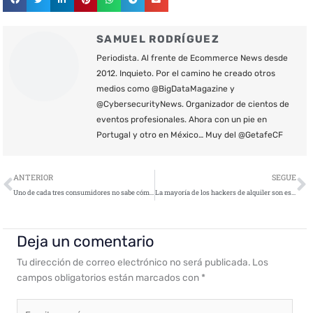
SAMUEL RODRÍGUEZ
Periodista. Al frente de Ecommerce News desde
2012. Inquieto. Por el camino he creado otros
medios como @BigDataMagazine y
@CybersecurityNews. Organizador de cientos de
eventos profesionales. Ahora con un pie en
Portugal y otro en México… Muy del @GetafeCF
Ant
S
ANTERIOR
SEGUE
Uno de cada tres consumidores no sabe cómo proteger su privacidad online
La mayoría de los hackers de alquiler son estafadores
Deja un comentario
Tu dirección de correo electrónico no será publicada.
Los
campos obligatorios están marcados con
*
Escribe