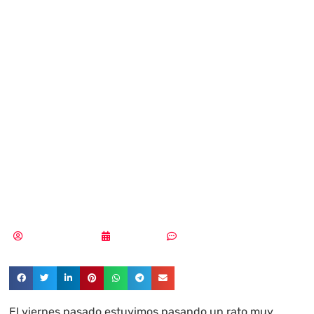
entrevista con
Antonio Gil
Moyano, Director
de un Máster de
Ciberseguridad
Samuel Rodríguez
12/05/2020
Sin comentarios
El viernes pasado estuvimos pasando un rato muy