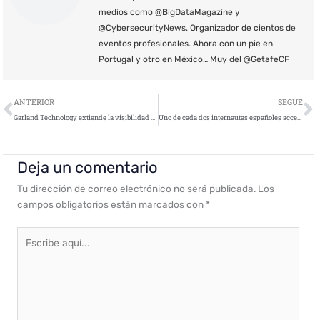
medios como @BigDataMagazine y
@CybersecurityNews. Organizador de cientos de
eventos profesionales. Ahora con un pie en
Portugal y otro en México… Muy del @GetafeCF
Ant
S
ANTERIOR
SEGUE
Garland Technology extiende la visibilidad cloud de las organizaciones
Uno de cada dos internautas españoles accede con la misma contraseña a su correo electrónico, a su banco o a sus redes sociales
Deja un comentario
Tu dirección de correo electrónico no será publicada.
Los
campos obligatorios están marcados con
*
Escribe
aquí...