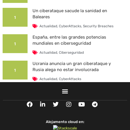
Un ciberataque sacude la sanidad en
Baleares
1
Actualidad
,
CyberAttacks
,
Security Breaches
España, entre las grandes potencias
mundiales en ciberseguridad
1
Actualidad
,
Ciberseguridad
Ucrania anuncia un gran ciberataque y
Rusia alega no estar involucrada
1
Actualidad
,
CyberAttacks
La Universidad Autónoma de Barcelona es
víctima de un ciberataque
1
F
L
T
I
Y
T
Actualidad
,
CyberAttacks
,
Security Breaches
a
i
w
n
o
e
c
n
i
s
u
l
e
k
t
t
t
e
Alojamento cloud en:
b
e
t
a
u
g