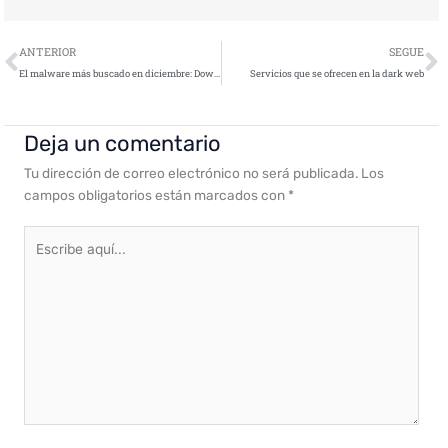
Ant
S
ANTERIOR
SEGUE
El malware más buscado en diciembre: Downloader se cuela en el top 10
Servicios que se ofrecen en la dark web
Deja un comentario
Tu dirección de correo electrónico no será publicada.
Los
campos obligatorios están marcados con
*
Escribe
aquí...