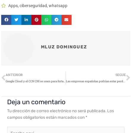
Apps
,
ciberseguridad
,
whatsapp
MLUZ DOMINGUEZ
Ant
S
ANTERIOR
SEGUE
Google Cloud y el CCN CNI se unen para fortalecer la seguridad en la nube en España
Las empresas españolas podrían estar perdiendo hasta un 8% del PIB por falta de medidas de ciberseguridad
Deja un comentario
Tu dirección de correo electrónico no será publicada.
Los
campos obligatorios están marcados con
*
Escribe