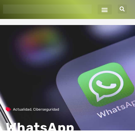
Ir
al
contenido
Actualidad
,
Ciberseguridad
WhatsApp