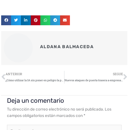
ALDANA BALMACEDA
Ant
S
ANTERIOR
SEGUE
¿Cómo utilizar la IA sin poner en peligro la privacidad de los datos?
Nuevos ataques de puerta trasera a empresas mediante una aplicación falsa de ChatGPT
Deja un comentario
Tu dirección de correo electrónico no será publicada.
Los
campos obligatorios están marcados con
*
Escribe