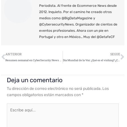
Periodista. Al frente de Ecommerce News desde
2012. Inquieto. Por el camino he creado otros
medios como @BigDataMagazine y
@CybersecurityNews. Organizador de cientos de
eventos profesionales. Ahora con un pie en
Portugal y otro en México… Muy del @GetafeCF
Ant
S
ANTERIOR
SEGUE
Resumen semanal en CyberSecurity News – 16 de abril de 2021
Día Mundial de la Voz: ¿Qué es el vishing? ¿Cómo evitarlo?
Deja un comentario
Tu dirección de correo electrónico no será publicada.
Los
campos obligatorios están marcados con
*
Escribe
aquí...