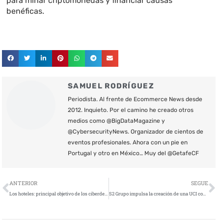
para minar criptomonedas y financiar causas
benéficas.
SAMUEL RODRÍGUEZ
Periodista. Al frente de Ecommerce News desde
2012. Inquieto. Por el camino he creado otros
medios como @BigDataMagazine y
@CybersecurityNews. Organizador de cientos de
eventos profesionales. Ahora con un pie en
Portugal y otro en México… Muy del @GetafeCF
Ant
S
ANTERIOR
SEGUE
Los hoteles: principal objetivo de los ciberdelincuentes en verano
S2 Grupo impulsa la creación de una UCI como laboratorio para evitar ciberataques en el ámbito sanitario