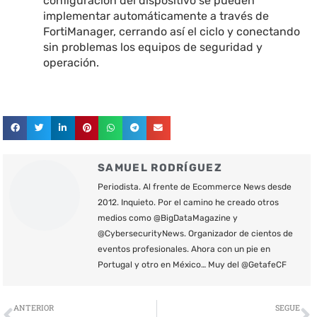
configuración del dispositivo se pueden
implementar automáticamente a través de
FortiManager, cerrando así el ciclo y conectando
sin problemas los equipos de seguridad y
operación.
SAMUEL RODRÍGUEZ
Periodista. Al frente de Ecommerce News desde
2012. Inquieto. Por el camino he creado otros
medios como @BigDataMagazine y
@CybersecurityNews. Organizador de cientos de
eventos profesionales. Ahora con un pie en
Portugal y otro en México… Muy del @GetafeCF
Ant
S
ANTERIOR
SEGUE