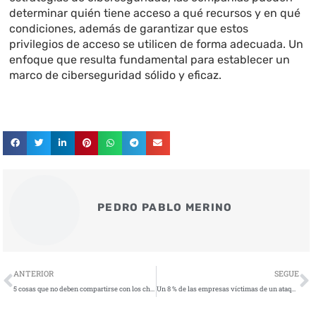
determinar quién tiene acceso a qué recursos y en qué
condiciones, además de garantizar que estos
privilegios de acceso se utilicen de forma adecuada. Un
enfoque que resulta fundamental para establecer un
marco de ciberseguridad sólido y eficaz.
PEDRO PABLO MERINO
Ant
S
ANTERIOR
SEGUE
5 cosas que no deben compartirse con los chatbots de inteligencia artificial
Un 8 % de las empresas víctimas de un ataque de ransomware pagó el rescate en 2023