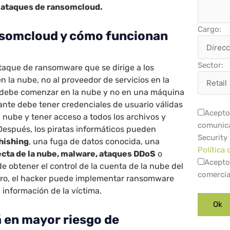
s ataques de ransomcloud.
Cargo:
ansomcloud y cómo funcionan
Sector:
aque de ransomware que se dirige a los
en la nube, no al proveedor de servicios en la
do debe comenzar en la nube y no en una máquina
acante debe tener credenciales de usuario válidas
Acepto 
 nube y tener acceso a todos los archivos y
comunica
Después, los piratas informáticos pueden
Security
phishing
, una fuga de datos conocida, una
Política 
ecta de la nube, malware, ataques DDoS
o
Acepto
de obtener el control de la cuenta de la nube del
comercia
tro, el hacker puede implementar ransomware
 información de la víctima.
á en mayor riesgo de