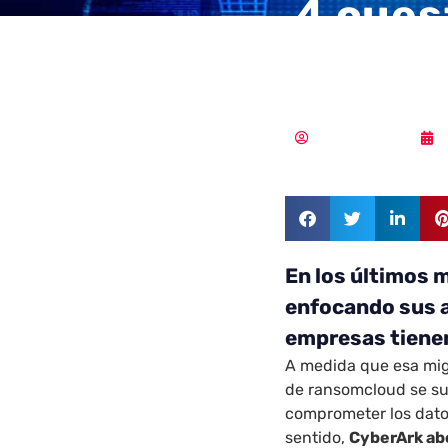
4 cues
ataque
Samuel Rodríguez
En los últimos 
enfocando sus a
empresas tiene
A medida que esa mig
de ransomcloud se su
comprometer los datos
sentido,
CyberArk abo