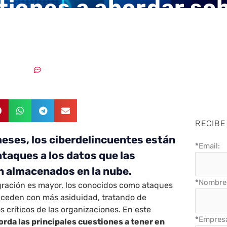
tiones a abordar so
 de ransomcloud
22/03/2022
Sin comentarios
RECIBE
meses, los ciberdelincuentes están
*
Email:
taques a los datos que las
n almacenados en la nube.
*
Nombre 
ración es mayor, los conocidos como ataques
ceden con más asiduidad, tratando de
 críticos de las organizaciones. En este
*
Empres
rda las principales cuestiones a tener en