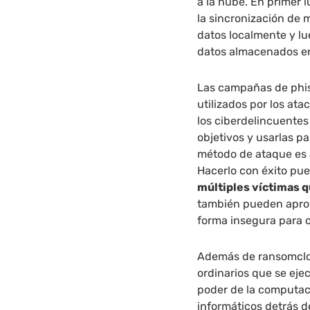
a la nube. En primer 
la sincronización de m
datos localmente y lue
datos almacenados en 
Las campañas de phis
utilizados por los at
los ciberdelincuentes
objetivos y usarlas p
método de ataque es 
Hacerlo con éxito pue
múltiples víctimas q
también pueden aprov
forma insegura para 
Además de ransomclou
ordinarios que se ej
poder de la computaci
informáticos detrás 