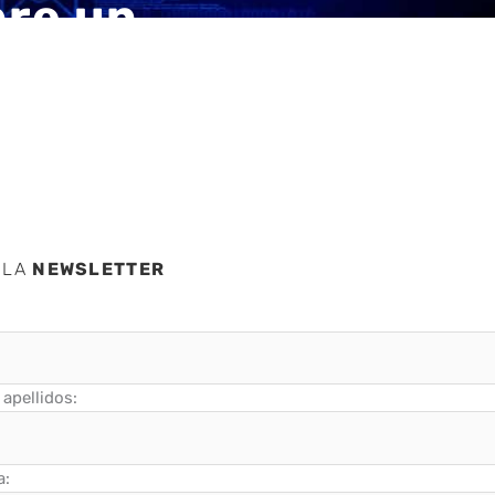
bre un
 LA
NEWSLETTER
apellidos:
a: