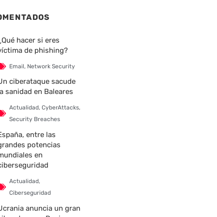
OMENTADOS
¿Qué hacer si eres
víctima de phishing?
Email
,
Network Security
Un ciberataque sacude
la sanidad en Baleares
nte
Actualidad
,
CyberAttacks
,
Security Breaches
España, entre las
grandes potencias
mundiales en
ciberseguridad
Actualidad
,
Ciberseguridad
Ucrania anuncia un gran