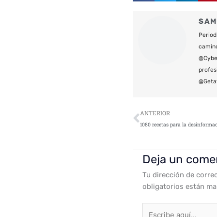
SAM
Period
camin
@Cyber
profes
@Geta
Ant
ANTERIOR
1080 recetas para la desinform
Deja un come
Tu dirección de corre
obligatorios están m
Escribe