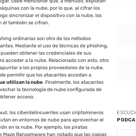
lugar, cabe mencionar que, a menudo, explotan
áquinas con la nube, por lo que, al cifrar los
go sincronizar el dispositivo con la nube, los
él también se cifran.
hing ordinarias son otro de los métodos
acantes. Mediante el uso de técnicas de phishing,
 pueden obtener las credenciales de sus
ara acceder a la nube. Relacionado con esto, otro
apuntar a los propios proveedores de la nube.
de permitir que los atacantes accedan a
ue utilizan la nube
. Finalmente, los atacantes
echar la tecnología de nube configurada de
obtener acceso.
d, los ciberdelincuentes usan criptomineros
ESCUC
ecutan en entornos de nube para aprovechar el
PODCA
ón en la nube. Por ejemplo, los piratas
de Maze Ransomware han notado que las copias