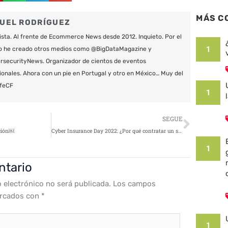
MÁS C
UEL RODRÍGUEZ
ista. Al frente de Ecommerce News desde 2012. Inquieto. Por el
1
o he creado otros medios como @BigDataMagazine y
securityNews. Organizador de cientos de eventos
ionales. Ahora con un pie en Portugal y otro en México… Muy del
feCF
1
Siguie
SEGUE
ación￼
Cyber Insurance Day 2022: ¿Por qué contratar un seguro de Ciber Riesgos? – Exsel Underwriting Agency
1
ntario
o electrónico no será publicada.
Los campos
arcados con
*
1