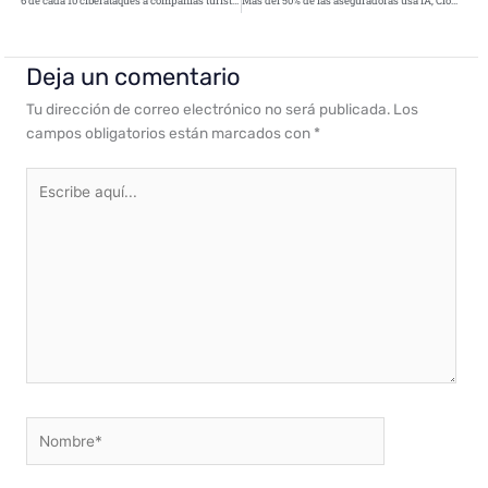
6 de cada 10 ciberataques a compañías turísticas ocurren durante el verano
Más del 50% de las aseguradoras usa IA, Cloud y Big Data para automatizar y ser más eficientes
Deja un comentario
Tu dirección de correo electrónico no será publicada.
Los
campos obligatorios están marcados con
*
Escribe
aquí...
Nombre*