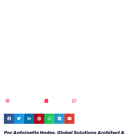
realmente el
control sobre los
sistemas
industriales
autónomos?
Aldana Balmaceda
09/07/2025
Sin comentarios
Por Antoinette Hodes, Global Solutions Architect &