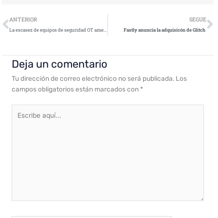
Ant
S
ANTERIOR
SEGUE
La escasez de equipos de seguridad OT amenaza la protección en el 16% de las organizaciones industriales europeas
Fastly anuncia la adquisicón de Glitch
Deja un comentario
Tu dirección de correo electrónico no será publicada.
Los
campos obligatorios están marcados con
*
Escribe
aquí...