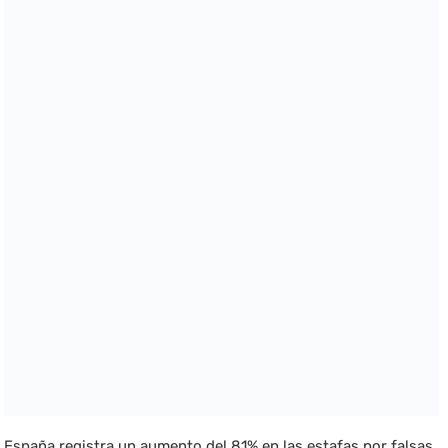
España registra un aumento del 81% en las estafas por falsas