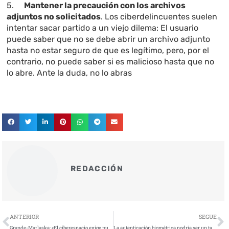
5.
Mantener la precaución con los archivos
adjuntos no solicitados
. Los ciberdelincuentes suelen
intentar sacar partido a un viejo dilema: El usuario
puede saber que no se debe abrir un archivo adjunto
hasta no estar seguro de que es legítimo, pero, por el
contrario, no puede saber si es malicioso hasta que no
lo abre. Ante la duda, no lo abras
REDACCIÓN
Ant
S
ANTERIOR
SEGUE
Grande-Marlaska: «El ciberespacio exige nuevas respuestas que necesitan de la colaboración internacional»
La autenticación biométrica podría ser un talón de Aquiles para la seguridad del metaverso