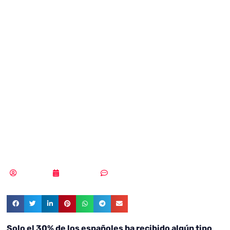
prácticas para
mejorar la
ciberseguridad de
usuarios y
empresas
Redacción
28/10/2022
Sin comentarios
Solo el 30% de los españoles ha recibido algún tipo