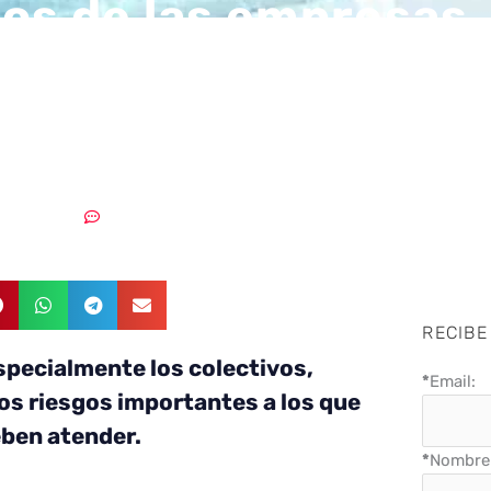
gos de las empresas
ógicas frente a los
os
4/04/2023
Sin comentarios
RECIBE
specialmente los colectivos,
*
Email:
os riesgos importantes a los que
ben atender.
*
Nombre 