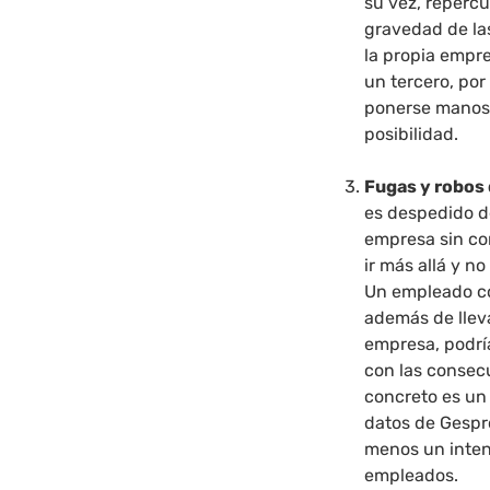
su vez, repercu
gravedad de la
la propia empr
un tercero, por
ponerse manos 
posibilidad.
Fugas y robos
es despedido de
empresa sin co
ir más allá y n
Un empleado co
además de llevá
empresa, podrí
con las consec
concreto es un 
datos de Gespro
menos un inten
empleados.