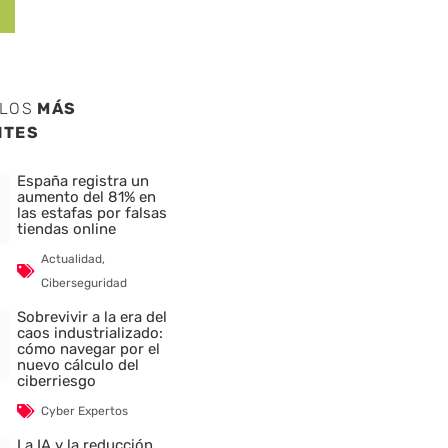
ULOS
MÁS
NTES
España registra un
aumento del 81% en
las estafas por falsas
tiendas online
Actualidad
,
Ciberseguridad
Sobrevivir a la era del
caos industrializado:
cómo navegar por el
nuevo cálculo del
ciberriesgo
Cyber Expertos
La IA y la reducción