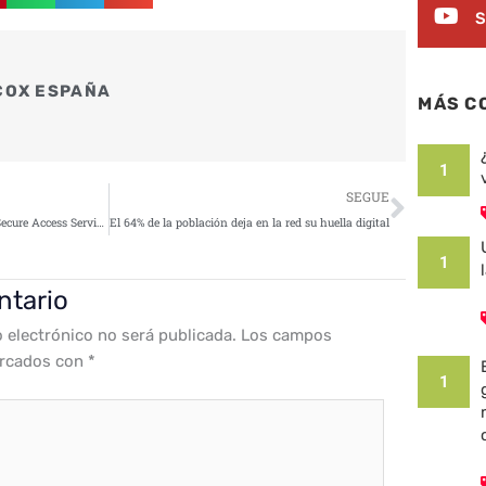
S
COX ESPAÑA
MÁS C
1
Siguie
SEGUE
El modelos de seguridad SASE (Secure Access Service Edge) en constante crecimiento
El 64% de la población deja en la red su huella digital
1
ntario
o electrónico no será publicada.
Los campos
arcados con
*
1