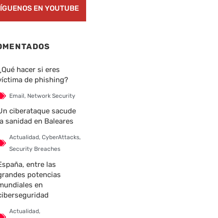
ÍGUENOS EN YOUTUBE
OMENTADOS
¿Qué hacer si eres
víctima de phishing?
nte
Email
,
Network Security
Un ciberataque sacude
la sanidad en Baleares
Actualidad
,
CyberAttacks
,
Security Breaches
España, entre las
grandes potencias
mundiales en
ciberseguridad
Actualidad
,