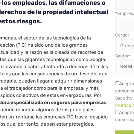
e los empleados, las difamaciones o
derechos de la propiedad intelectual
*
Empres
estos riesgos.
Cargo:
emanas, el sector de las tecnologías de la
ación (TIC) ha sido uno de los grandes
tualidad y la razón es la oleada de recortes de
Sector:
ntes que las gigantes tecnológicas como Google,
n llevando a cabo, afectando a decenas de miles
rto es que las consecuencias de un despido, que
radable, pueden llegar a adquirir dimensiones
Acepto 
a el trabajador como para la empresa, y más
comunica
spidos colectivos de estas envergaduras. Por
Security
dora especializada en seguros para empresas
Política 
uerido recordar algunos de los principales
Acepto
den enfrentarse las empresas TIC tras el despido
comercia
os que, por tanto, deben estar protegidas.