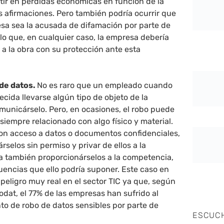
tir en pérdidas económicas en función de la
s afirmaciones. Pero también podría ocurrir que
esa sea la acusada de difamación por parte de
 lo que, en cualquier caso, la empresa debería
a la obra con su protección ante esta
 de datos.
No es raro que un empleado cuando
cida llevarse algún tipo de objeto de la
municárselo. Pero, en ocasiones, el robo puede
o siempre relacionado con algo físico y material.
n acceso a datos o documentos confidenciales,
rselos sin permiso y privar de ellos a la
a también proporcionárselos a la competencia,
uencias que ello podría suponer. Este caso en
peligro muy real en el sector TIC ya que, según
dat, el 77% de las empresas han sufrido al
to de robo de datos sensibles por parte de
ESCUC