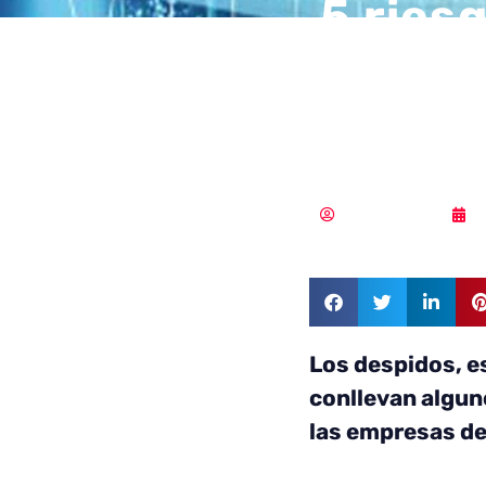
5 ries
tecnol
despid
Hiscox España
1
Los despidos, e
conllevan algun
las empresas de