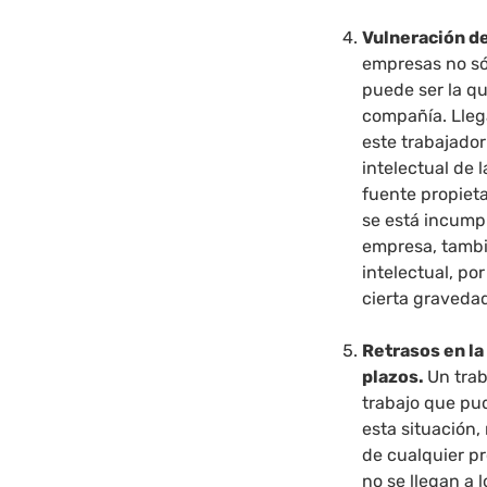
Vulneración de
empresas no só
puede ser la q
compañía. Lleg
este trabajado
intelectual de
fuente propieta
se está incump
empresa, tambi
intelectual, po
cierta graveda
Retrasos en l
plazos.
Un trab
trabajo que pu
esta situación,
de cualquier pr
no se llegan a 