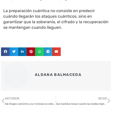
La preparación cuántica no consiste en predecir
cuándo llegarán los ataques cuánticos, sino en
garantizar que la soberanía, el cifrado y la recuperación
se mantengan cuando lleguen.
ALDANA BALMACEDA
Ant
S
ANTERIOR
SEGUE
Ink Dragon convierte a sus víctimas en infraestructura de ciberataque
Qué medidas tomar cuando las estafas digitales se disparan en fechas festivas