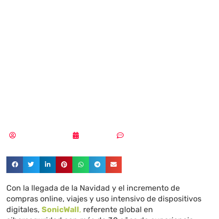
tomar cuando las
estafas digitales
se disparan en
fechas festivas
Aldana Balmaceda
18/12/2025
Sin comentarios
Con la llegada de la Navidad y el incremento de
compras online, viajes y uso intensivo de dispositivos
digitales,
SonicWall
,
referente global en