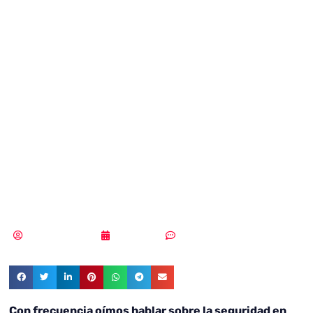
los usuarios
pueden
garantizar su
seguridad en
internet
Samuel Rodríguez
15/02/2022
5 comentarios
Con frecuencia oímos hablar sobre la seguridad en