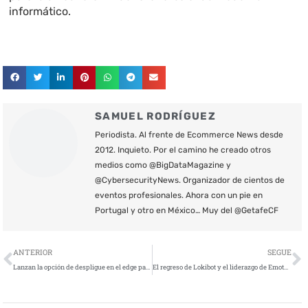
informático.
SAMUEL RODRÍGUEZ
Periodista. Al frente de Ecommerce News desde
2012. Inquieto. Por el camino he creado otros
medios como @BigDataMagazine y
@CybersecurityNews. Organizador de cientos de
eventos profesionales. Ahora con un pie en
Portugal y otro en México… Muy del @GetafeCF
Ant
S
ANTERIOR
SEGUE
Lanzan la opción de despligue en el edge para el primer WAF unificado de la industria
El regreso de Lokibot y el liderazgo de Emotet que ya afecta al 6% de las empresas a nivel mundial