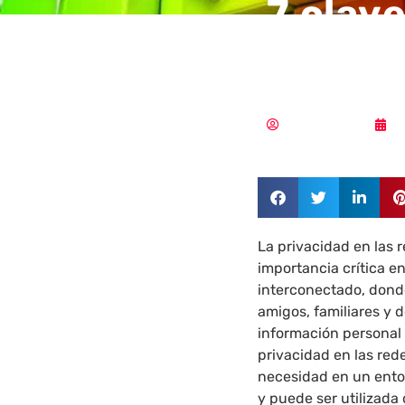
7 clav
privac
MLuz Dominguez
0
La privacidad en las 
importancia crítica e
interconectado, dond
amigos, familiares y 
información personal 
privacidad en las red
necesidad en un ento
y puede ser utilizad