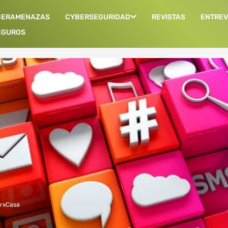
BERAMENAZAS
CYBERSEGURIDAD
REVISTAS
ENTREV
EGUROS
rxCasa