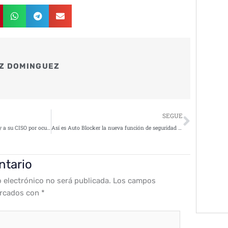
Z DOMINGUEZ
Siguie
SEGUE
La SEC demanda a SolarWinds y a su CISO por ocultar vulnerabilidades de ciberseguridad
Así es Auto Blocker la nueva función de seguridad para móviles de Samsung
ntario
o electrónico no será publicada.
Los campos
arcados con
*