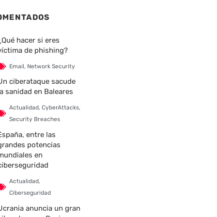
OMENTADOS
¿Qué hacer si eres
víctima de phishing?
Email
,
Network Security
Un ciberataque sacude
la sanidad en Baleares
Actualidad
,
CyberAttacks
,
Security Breaches
España, entre las
grandes potencias
mundiales en
ciberseguridad
Actualidad
,
Ciberseguridad
Ucrania anuncia un gran