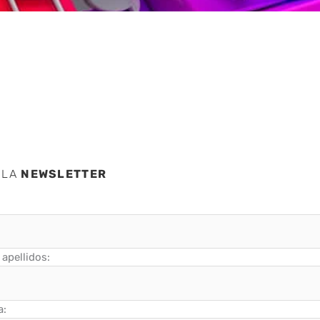
es
 LA
NEWSLETTER
apellidos:
a: