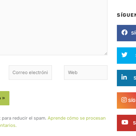
SÍGUE
S
Correo
Web
electrónico*
SÍ
t para reducir el spam.
Aprende cómo se procesan
S
ntarios.