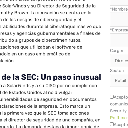
 SolarWinds y su Director de Seguridad de la
*
Nombre 
imothy Brown. La acusación se centra en la
 de los riesgos de ciberseguridad y el
erabilidades durante el ciberataque masivo que
*
Empres
presas y agencias gubernamentales a finales de
ribuido a grupos de cibercrimen rusos,
zaciones que utilizaban el software de
Cargo:
éndolo en un caso emblemático de
lación.
Sector:
de la SEC: Un paso inusual
a SolarWinds y a su CISO por no cumplir con
d de Estados Unidos al no divulgar
Acepto 
ulnerabilidades de seguridad en documentos
comunica
declaraciones de la empresa. Esto marca un
Security
s la primera vez que la SEC toma acciones
Política 
ra el director de seguridad de una compañía, en
Acepto
acuerdo. La demanda destaca la importancia de