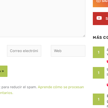
SÍ
S
MÁS C
Correo
Web
1
electrónico*
1
t para reducir el spam.
Aprende cómo se procesan
ntarios.
1