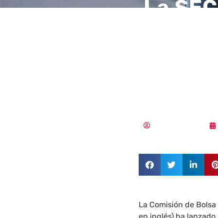
La SEC
su CIS
vulner
cibers
MLuz Dominguez
La Comisión de Bolsa 
en inglés) ha lanzad