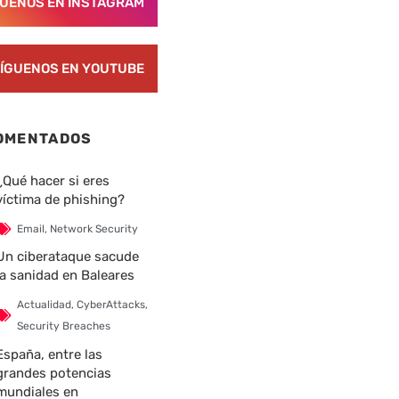
GUENOS EN INSTAGRAM
ÍGUENOS EN YOUTUBE
OMENTADOS
¿Qué hacer si eres
víctima de phishing?
Email
,
Network Security
Un ciberataque sacude
la sanidad en Baleares
Actualidad
,
CyberAttacks
,
Security Breaches
España, entre las
grandes potencias
mundiales en