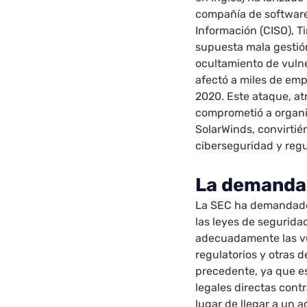
compañía de software
Información (CISO), T
supuesta mala gestión
ocultamiento de vuln
afectó a miles de em
2020. Este ataque, at
comprometió a organi
SolarWinds, convirti
ciberseguridad y regu
La demanda 
La SEC ha demandado 
las leyes de segurida
adecuadamente las v
regulatorios y otras 
precedente, ya que e
legales directas cont
lugar de llegar a un 