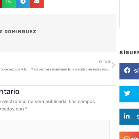
Z DOMINGUEZ
SÍGUE
Siguie
SEGUE
«La colaboración entre la industria de seguros y la comunidad de ciberseguridad es fundamental y puede ser beneficiosa para ambas partes»
7 claves para mantener la privacidad en redes sociales
S
ntario
o electrónico no será publicada.
Los campos
arcados con
*