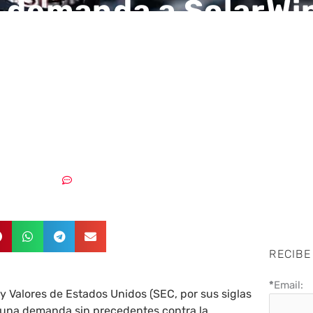
 demanda a SolarWin
O por ocultar
abilidades de
eguridad
03/11/2023
Sin comentarios
RECIBE
*
Email:
y Valores de Estados Unidos (SEC, por sus siglas
o una demanda sin precedentes contra la