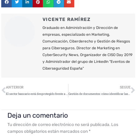
VICENTE RAMÍREZ
Graduado en Administración y Dirección de
empresas, especializado en Marketing,
Comunicación, Ciberderecho y Gestión de Riesgos
para Ciberseguros. Director de Marketing en
CyberSecurity News, Organizador de CISO Day 2019
y Administrador del grupo de LinkedIn "Eventos de
Ciberseguridad España"
Ant
S
ANTERIOR
SEGUE
El sector bancario está desprotegido frente a los nuevos ciberataques
Gestión de documentos: cómo identificar las vulnerabilidades de seguridad y proteger los datos
Deja un comentario
Tu dirección de correo electrónico no será publicada.
Los
campos obligatorios están marcados con
*