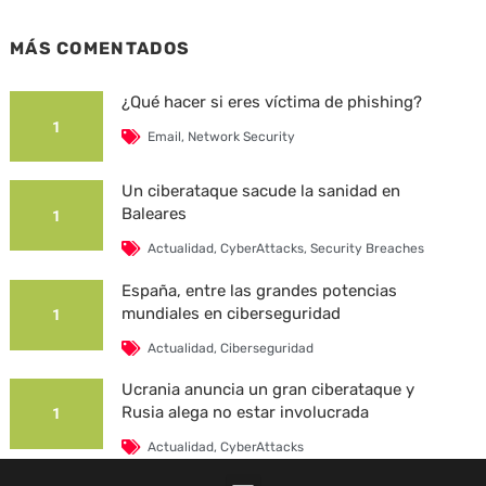
MÁS COMENTADOS
¿Qué hacer si eres víctima de phishing?
1
Email
,
Network Security
Un ciberataque sacude la sanidad en
Baleares
1
Actualidad
,
CyberAttacks
,
Security Breaches
España, entre las grandes potencias
mundiales en ciberseguridad
1
Actualidad
,
Ciberseguridad
Ucrania anuncia un gran ciberataque y
Rusia alega no estar involucrada
1
Actualidad
,
CyberAttacks